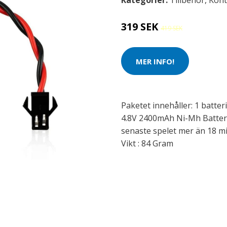
Kategorier:
Tillbehör
,
Kont
319 SEK
419 SEK
MER INFO!
Paketet innehåller: 1 batter
4.8V 2400mAh Ni-Mh Batter
senaste spelet mer än 18 mi
Vikt : 84 Gram