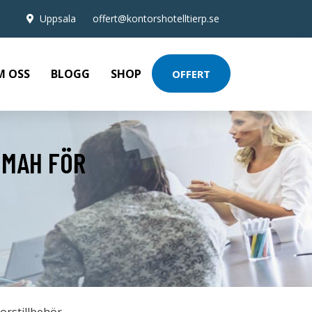
Uppsala
offert@kontorshotelltierp.se
M OSS
BLOGG
SHOP
OFFERT
 MAH FÖR