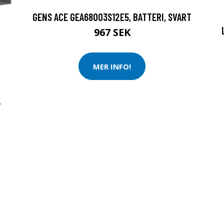
GENS ACE GEA68003S12E5, BATTERI, SVART
967 SEK
MER INFO!
-