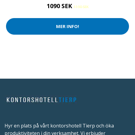
1090 SEK
1190 SEK
MER INFO!
Hyr en plats på vårt kontorshotell Tierp och öka
produktiviteten i din verksamhet. Vi erbjuder