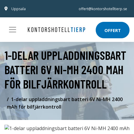
Uppsala
offert@kontorshotelltierp.se
OFFERT
1-DELAR UPPLADDNINGSBART
BATTERI 6V NI-MH 2400 MAH
FÖR BILFJÄRRKONTROLL
1-delar uppladdningsbart batteri 6V Ni-MH 2400
mAh för bilfjärrkontroll