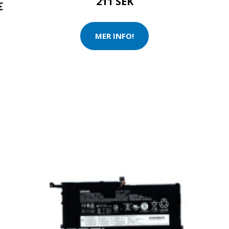
211 SEK
E
MER INFO!