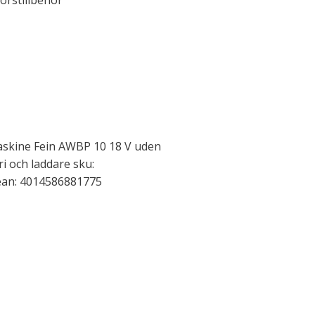
orstillbehör
askine Fein AWBP 10 18 V uden
ri och laddare sku:
 ean: 4014586881775