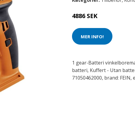
Kategorier:
Tillbehör
,
Kont
4886 SEK
MER INFO!
1 gear-Batteri vinkelborem
batteri, Kuffert - Utan batte
71050462000, brand: FEIN,