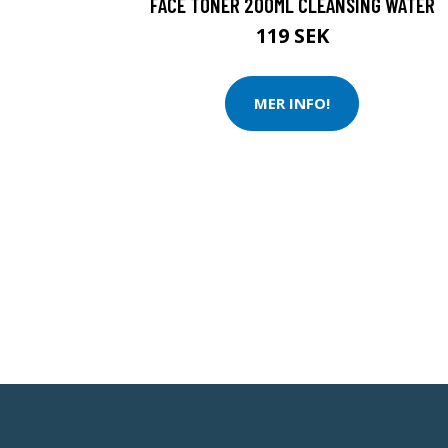
FACE TONER 200ML CLEANSING WATER
119 SEK
MER INFO!