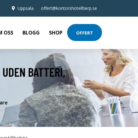
Uppsala
offert@kontorshotelltierp.se
M OSS
BLOGG
SHOP
OFFERT
 UDEN BATTERI,
dare