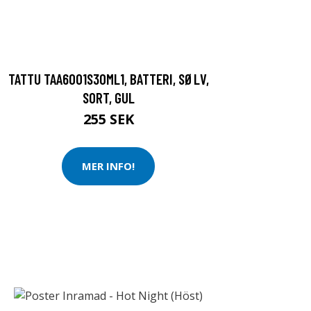
TATTU TAA6001S30ML1, BATTERI, SØLV,
SORT, GUL
255 SEK
MER INFO!