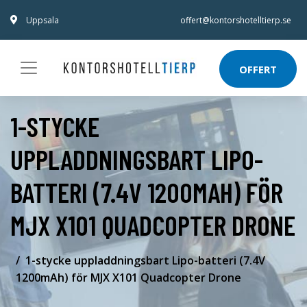
Uppsala
offert@kontorshotelltierp.se
OFFERT
1-STYCKE
UPPLADDNINGSBART LIPO-
BATTERI (7.4V 1200MAH) FÖR
MJX X101 QUADCOPTER DRONE
1-stycke uppladdningsbart Lipo-batteri (7.4V
1200mAh) för MJX X101 Quadcopter Drone