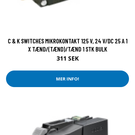
C & K SWITCHES MIKROKONTAKT 125 V, 24 V/DC 25 A 1
X TÆND/(TÆND)/TÆND 1 STK BULK
311 SEK
MER INFO!