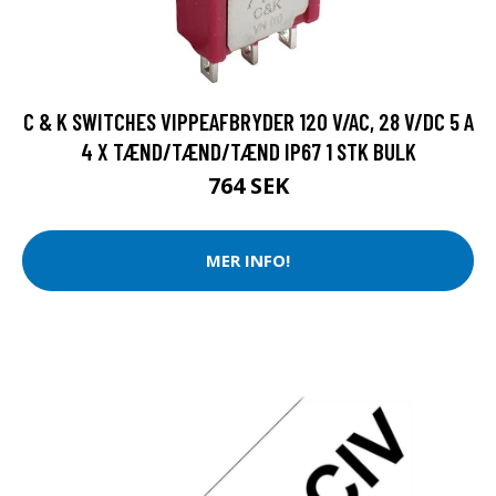
C & K SWITCHES VIPPEAFBRYDER 120 V/AC, 28 V/DC 5 A
4 X TÆND/TÆND/TÆND IP67 1 STK BULK
764 SEK
MER INFO!