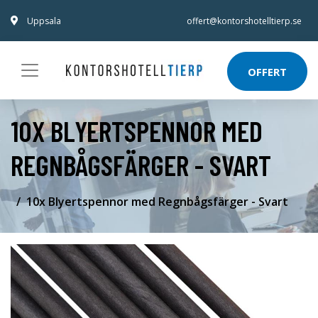
Uppsala
offert@kontorshotelltierp.se
OFFERT
10X BLYERTSPENNOR MED
REGNBÅGSFÄRGER - SVART
10x Blyertspennor med Regnbågsfärger - Svart