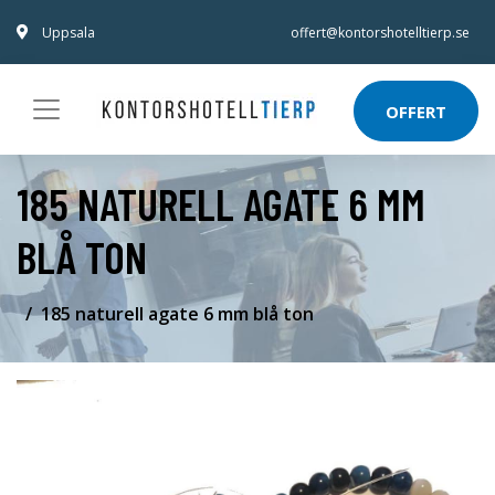
Uppsala
offert@kontorshotelltierp.se
OFFERT
185 NATURELL AGATE 6 MM
BLÅ TON
185 naturell agate 6 mm blå ton