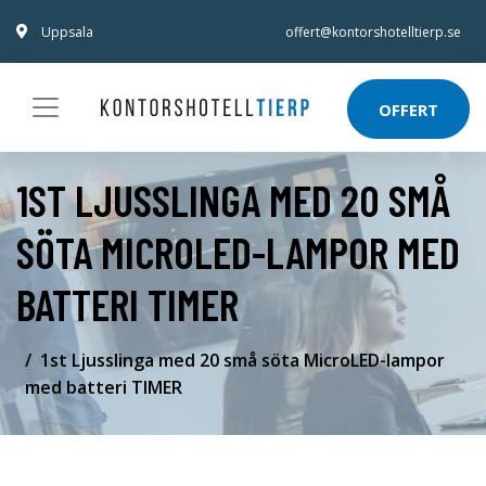
Uppsala
offert@kontorshotelltierp.se
OFFERT
1ST LJUSSLINGA MED 20 SMÅ
SÖTA MICROLED-LAMPOR MED
BATTERI TIMER
1st Ljusslinga med 20 små söta MicroLED-lampor
med batteri TIMER