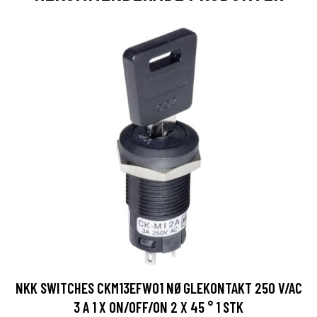
NKK SWITCHES CKM13EFW01 NØGLEKONTAKT 250 V/AC
3 A 1 X ON/OFF/ON 2 X 45 ° 1 STK