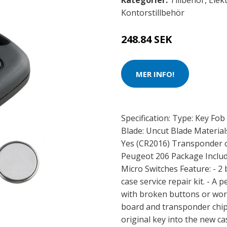
Kategorier:
Tillbehör
,
Elek
Kontorstillbehör
248.84 SEK
MER INFO!
Specification: Type: Key Fob
Blade: Uncut Blade Material
Yes (CR2016) Transponder chi
Peugeot 206 Package Include
Micro Switches Feature: - 2
case service repair kit. - A 
with broken buttons or worn 
board and transponder chip
original key into the new c