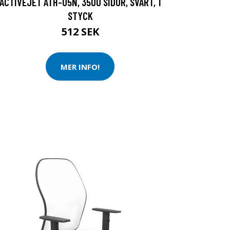
ACTIVEJET ATH-05N, 3500 SIDOR, SVART, 1
STYCK
512 SEK
MER INFO!