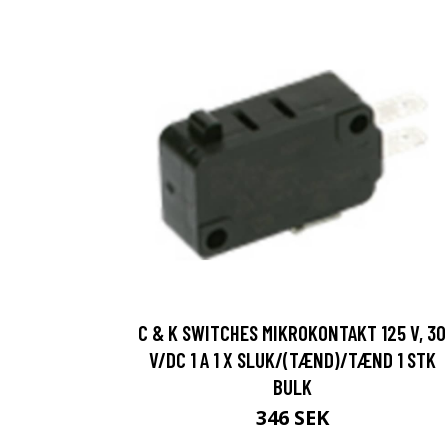
C & K SWITCHES MIKROKONTAKT 125 V, 30
V/DC 1 A 1 X SLUK/(TÆND)/TÆND 1 STK
BULK
346 SEK