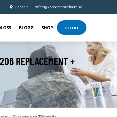
Uppsala
offert@kontorshotelltierp.se
M OSS
BLOGG
SHOP
OFFERT
 206 REPLACEMENT +