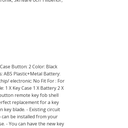
tronik
,
Skrivare och Tillbehör
,
 Case Button: 2 Color: Black
s: ABS Plastic+Metal Battery:
p/ electronic: No Fit For : For
: 1 X Key Case 1 X Battery 2 X
 button remote key fob shell
perfect replacement for a key
key blade. - Existing circuit
 can be installed from your
ase. - You can have the new key