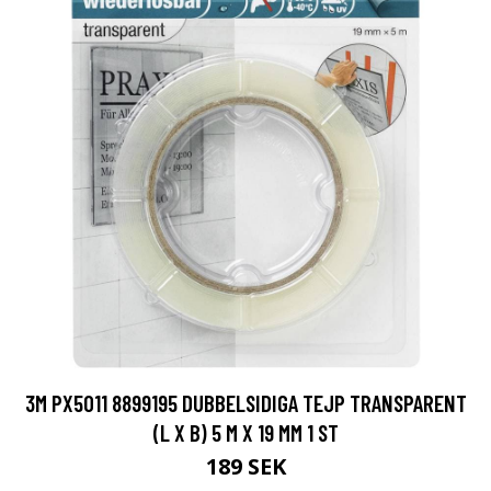
3M PX5011 8899195 DUBBELSIDIGA TEJP TRANSPARENT
(L X B) 5 M X 19 MM 1 ST
189 SEK