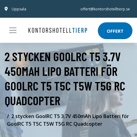
Uppsala
offert@kontorshotelltierp.se
OFFERT
2 STYCKEN GOOLRC T5 3.7V
450MAH LIPO BATTERI FÖR
GOOLRC T5 T5C T5W T5G RC
QUADCOPTER
2 stycken GoolRC T5 3.7V 450mAh Lipo Batteri för
GoolRC T5 T5C T5W T5G RC Quadcopter