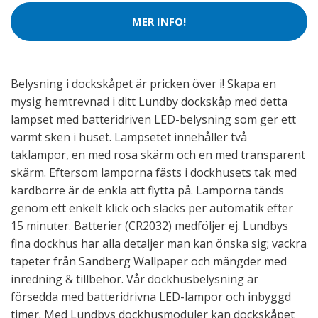
MER INFO!
Belysning i dockskåpet är pricken över i! Skapa en
mysig hemtrevnad i ditt Lundby dockskåp med detta
lampset med batteridriven LED-belysning som ger ett
varmt sken i huset. Lampsetet innehåller två
taklampor, en med rosa skärm och en med transparent
skärm. Eftersom lamporna fästs i dockhusets tak med
kardborre är de enkla att flytta på. Lamporna tänds
genom ett enkelt klick och släcks per automatik efter
15 minuter. Batterier (CR2032) medföljer ej. Lundbys
fina dockhus har alla detaljer man kan önska sig; vackra
tapeter från Sandberg Wallpaper och mängder med
inredning & tillbehör. Vår dockhusbelysning är
försedda med batteridrivna LED-lampor och inbyggd
timer. Med Lundbys dockhusmoduler kan dockskåpet