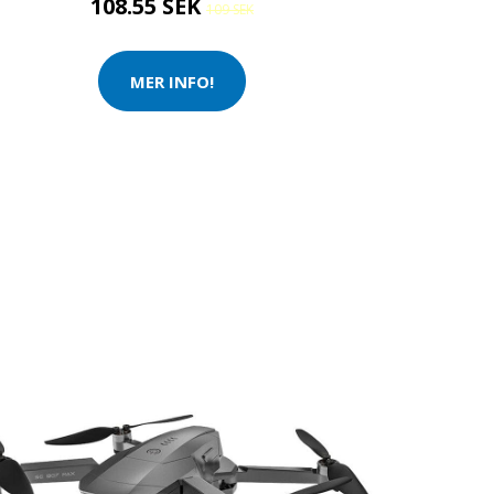
108.55 SEK
109 SEK
MER INFO!