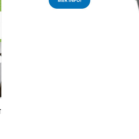
MER INFO!
T