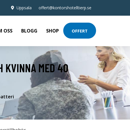
Uppsala
offert@kontorshotelltierp.se
M OSS
BLOGG
SHOP
OFFERT
H KVINNA MED 40
atteri