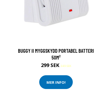
BUGGY II MYGGSKYDD PORTABEL BATTERI
50M²
299 SEK
349 SEK
MER INFO!