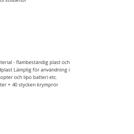
orstillbehör
erial - flambeständig plast och
dplast Lämplig för användning i
kopter och lipo batteri etc.
ter + 40 stycken krymprör