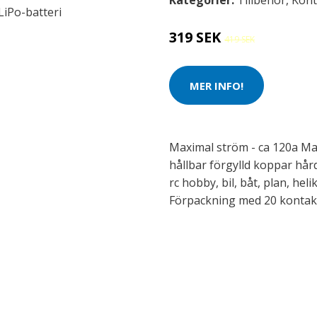
Kategorier:
Tillbehör
,
Kont
319 SEK
419 SEK
MER INFO!
Maximal ström - ca 120a Mat
hållbar förgylld koppar hår
rc hobby, bil, båt, plan, heli
Förpackning med 20 kontak