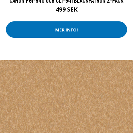
CANON PGI-540 OCH CLI-541 BLÄCKPATRON 2-PACK
499 SEK
MER INFO!