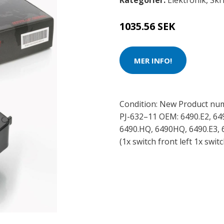
Kategorier:
Elektronik
,
Skr
1035.56 SEK
MER INFO!
Condition: New Product nu
PJ-632–11 OEM: 6490.E2, 64
6490.HQ, 6490HQ, 6490.E3, 
(1x switch front left 1x switc