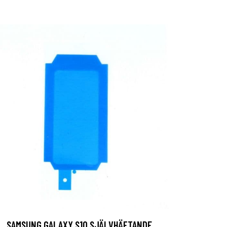
SAMSUNG GALAXY S10 SJÄLVHÄFTANDE