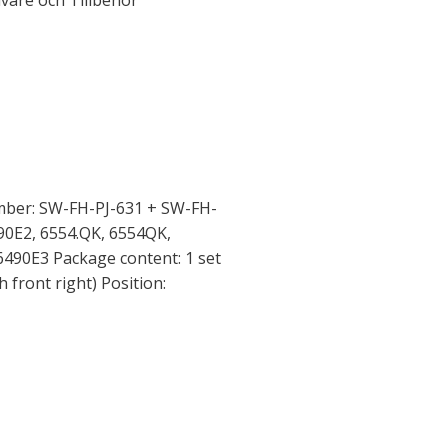
ivare och Tillbehör
mber: SW-FH-PJ-631 + SW-FH-
90E2, 6554.QK, 6554QK,
6490E3 Package content: 1 set
h front right) Position: