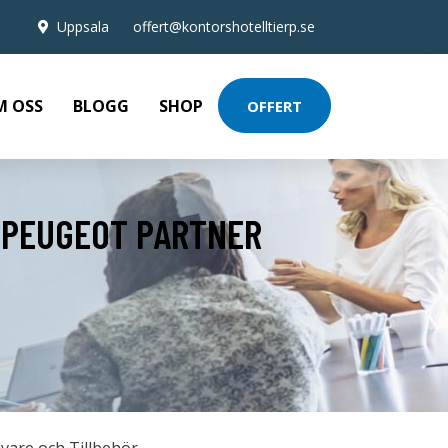
Uppsala
offert@kontorshotelltierp.se
M OSS
BLOGG
SHOP
OFFERT
R PEUGEOT PARTNER