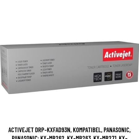
ACTIVEJET DRP-KXFAD93N, KOMPATIBEL, PANASONIC,
PANASONIC: KX-MB262, KX-MB263, KX-MB271, KX-