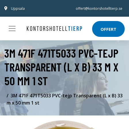
Uppsala
offert@kontorshotelltierp.se
OFFERT
3M 471F 471T5033 PVC-TEJP
TRANSPARENT (L X B) 33 M X
50 MM 1 ST
3M 471F 471T5033 PVC-tejp Transparent (L x B) 33
m x 50 mm 1 st