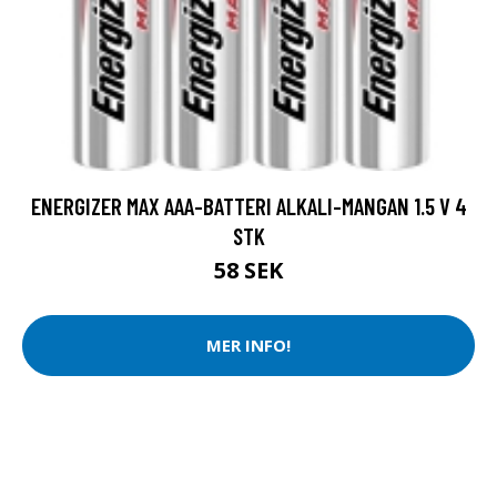
ENERGIZER MAX AAA-BATTERI ALKALI-MANGAN 1.5 V 4
STK
58 SEK
MER INFO!