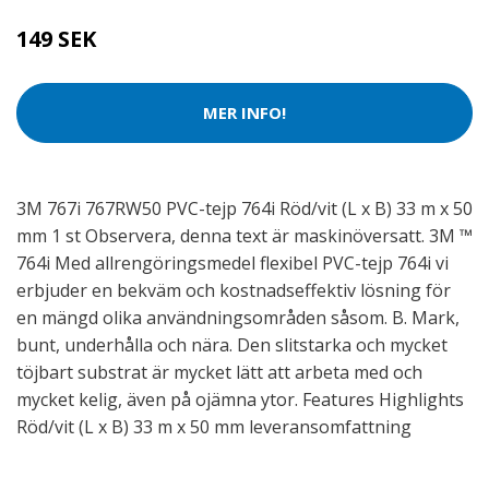
149 SEK
MER INFO!
3M 767i 767RW50 PVC-tejp 764i Röd/vit (L x B) 33 m x 50
mm 1 st Observera, denna text är maskinöversatt. 3M ™
764i Med allrengöringsmedel flexibel PVC-tejp 764i vi
erbjuder en bekväm och kostnadseffektiv lösning för
en mängd olika användningsområden såsom. B. Mark,
bunt, underhålla och nära. Den slitstarka och mycket
töjbart substrat är mycket lätt att arbeta med och
mycket kelig, även på ojämna ytor. Features Highlights
Röd/vit (L x B) 33 m x 50 mm leveransomfattning