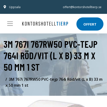
Uppsala
offert@kontorshotelltierp.se
OFFERT
3M 767I 767RW50 PVC-TEJP
764I RÖD/VIT (L X B) 33 M X
50 MM 1 ST
3M 767i 767RW50 PVC-tejp 764i Röd/vit (L x B) 33 m
x 50 mm 1 st