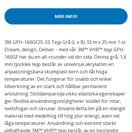
MER INFO!
3M GPH-160GF25-33 Tejp Grå (L x B) 33 m x 25 mm 1 st
Dream, design, Deliver - med vår 3M™ VHB™ tejp GPH-
160GF har du en all-rounder vid din sida. Denna grå, 1,6
mm tjocklek tejp består av universal akrylatlim en
anpassningsbara skumplast kern och tål höga
temperaturer. Det fungerar för snabb och enkel
tillverkning av en stark och hållbar permanent
anslutning. Stötdämparolja visko elastiska egenskaper
ger flexibla användningsmöjligheter istället för nitar,
svetsfogar och skruvar. Använd detta lim på en mängd
material med medelhög till hög ytor energi, även vid
låga temperaturer. Användning och extremt starkt
vidhäftande 3M™ VHB™ tejp består av en beständig