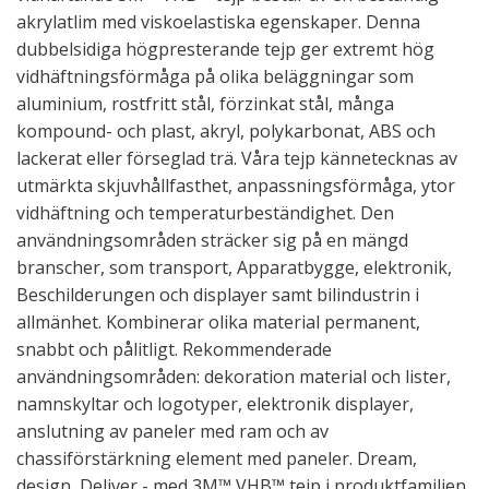
akrylatlim med viskoelastiska egenskaper. Denna
dubbelsidiga högpresterande tejp ger extremt hög
vidhäftningsförmåga på olika beläggningar som
aluminium, rostfritt stål, förzinkat stål, många
kompound- och plast, akryl, polykarbonat, ABS och
lackerat eller förseglad trä. Våra tejp kännetecknas av
utmärkta skjuvhållfasthet, anpassningsförmåga, ytor
vidhäftning och temperaturbeständighet. Den
användningsområden sträcker sig på en mängd
branscher, som transport, Apparatbygge, elektronik,
Beschilderungen och displayer samt bilindustrin i
allmänhet. Kombinerar olika material permanent,
snabbt och pålitligt. Rekommenderade
användningsområden: dekoration material och lister,
namnskyltar och logotyper, elektronik displayer,
anslutning av paneler med ram och av
chassiförstärkning element med paneler. Dream,
design, Deliver - med 3M™ VHB™ tejp i produktfamiljen