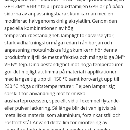
GPH 3M™ VHB™ tejp i produktfamiljen GPH är på båda
sidorna av anpassningsbara skum kärnan med en
modifierad halvgenomskinlig akrylatlim. Genom den
speciella kombinationen av hög
temperaturbeständighet, lämpligt för diverse ytor,
stark vidhäftningsförmåga redan från början och
anpassning motståndskraftig skum kern hör denna
produktfamilj till de mest effektiva och mångsidiga 3M™
VHB™ tejp. Dina beständighet mot höga temperaturer
gör det möjligt att limma på material i applikationer
med langzeitig upp till 150 °C samt kortvarigt upp till
230 °C höga driftstemperaturer. Tejpen lämpar sig
särskilt för användning mot termiska
ausharteprozessen, speciellt vid till exempel flytande-
eller pulver lackering. Så länge blir det vanligtvis på
metalliska material som aluminium, förzinkat stål och
rostfritt stål. Använd detta lim för montering av
chassiförstärkning element, paneler och paneler -