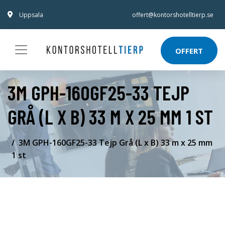
Uppsala
offert@kontorshotelltierp.se
OFFERT
3M GPH-160GF25-33 TEJP
GRÅ (L X B) 33 M X 25 MM 1 ST
3M GPH-160GF25-33 Tejp Grå (L x B) 33 m x 25 mm
1 st