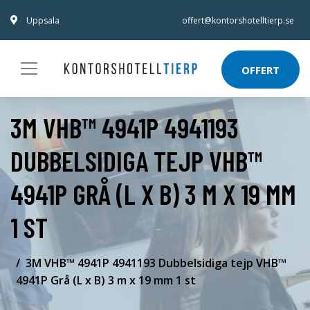
Uppsala
offert@kontorshotelltierp.se
OFFERT
3M VHB™ 4941P 4941193
DUBBELSIDIGA TEJP VHB™
4941P GRÅ (L X B) 3 M X 19 MM
1 ST
3M VHB™ 4941P 4941193 Dubbelsidiga tejp VHB™
4941P Grå (L x B) 3 m x 19 mm 1 st