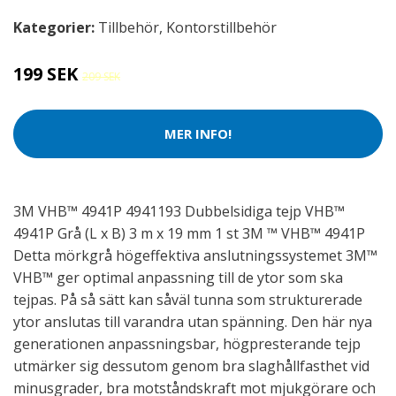
Kategorier:
Tillbehör
,
Kontorstillbehör
199 SEK
209 SEK
MER INFO!
3M VHB™ 4941P 4941193 Dubbelsidiga tejp VHB™
4941P Grå (L x B) 3 m x 19 mm 1 st 3M ™ VHB™ 4941P
Detta mörkgrå högeffektiva anslutningssystemet 3M™
VHB™ ger optimal anpassning till de ytor som ska
tejpas. På så sätt kan såväl tunna som strukturerade
ytor anslutas till varandra utan spänning. Den här nya
generationen anpassningsbar, högpresterande tejp
utmärker sig dessutom genom bra slaghållfasthet vid
minusgrader, bra motståndskraft mot mjukgörare och