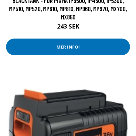
BLÄCKTANK - FÖR PIXMA IP3500, IP4500, IP5300,
MP510, MP520, MP610, MP810, MP960, MP970, MX700,
MX850
243 SEK
MER INFO!