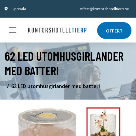
Uppsala
offert@kontorshotelltierp.se
OFFERT
62 LED UTOMHUSGIRLANDER
MED BATTERI
62 LED utomhusgirlander med batteri