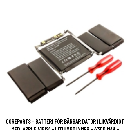
COREPARTS - BATTERI FÖR BÄRBAR DATOR (LIKVÄRDIGT
MED: APPLE A1819) - LITIUMPOLYMER - 4300 MAH -