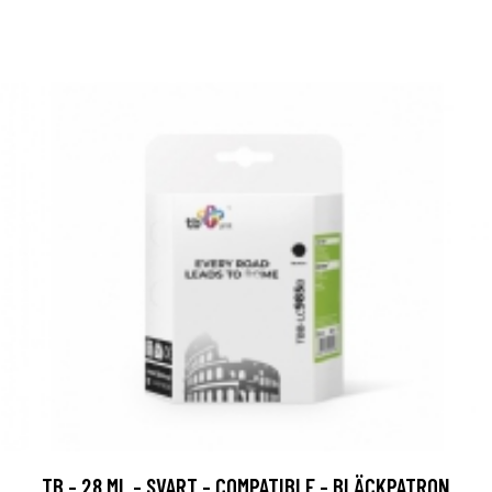
TB - 28 ML - SVART - COMPATIBLE - BLÄCKPATRON