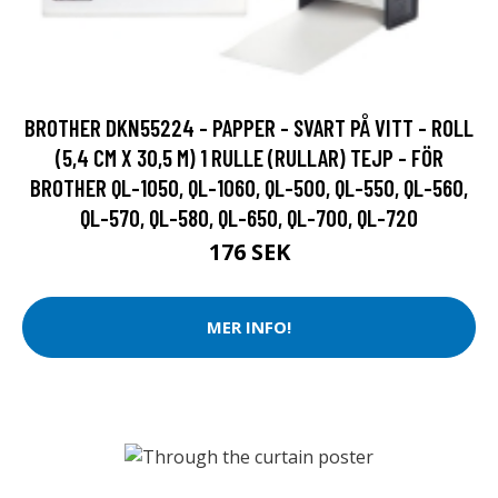
BROTHER DKN55224 - PAPPER - SVART PÅ VITT - ROLL
(5,4 CM X 30,5 M) 1 RULLE (RULLAR) TEJP - FÖR
BROTHER QL-1050, QL-1060, QL-500, QL-550, QL-560,
QL-570, QL-580, QL-650, QL-700, QL-720
176 SEK
MER INFO!