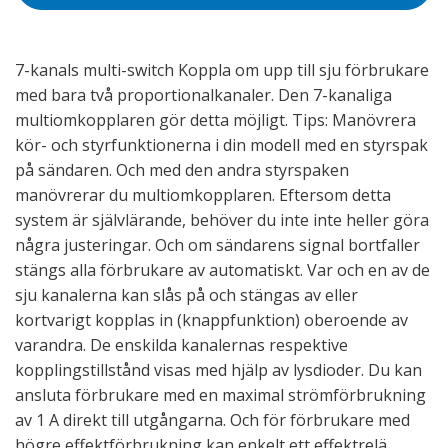
7-kanals multi-switch Koppla om upp till sju förbrukare
med bara två proportionalkanaler. Den 7-kanaliga
multiomkopplaren gör detta möjligt. Tips: Manövrera
kör- och styrfunktionerna i din modell med en styrspak
på sändaren. Och med den andra styrspaken
manövrerar du multiomkopplaren. Eftersom detta
system är självlärande, behöver du inte inte heller göra
några justeringar. Och om sändarens signal bortfaller
stängs alla förbrukare av automatiskt. Var och en av de
sju kanalerna kan slås på och stängas av eller
kortvarigt kopplas in (knappfunktion) oberoende av
varandra. De enskilda kanalernas respektive
kopplingstillstånd visas med hjälp av lysdioder. Du kan
ansluta förbrukare med en maximal strömförbrukning
av 1 A direkt till utgångarna. Och för förbrukare med
högre effektförbrukning kan enkelt ett effektrelä