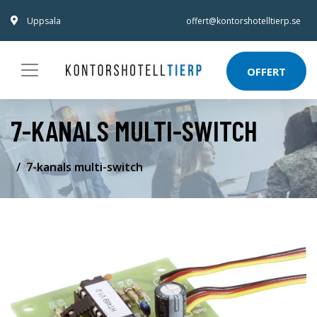
Uppsala
offert@kontorshotelltierp.se
OFFERT
7-KANALS MULTI-SWITCH
7-kanals multi-switch