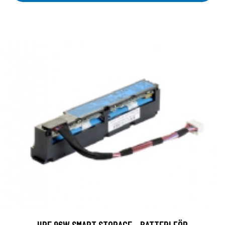
HPE 96W SMART STORAGE - BATTERI FÖR