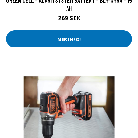
GREEN CELL - ALARM SYSTEM BATTERY - BLY-SYRA - 15
AH
269 SEK
MER INFO!