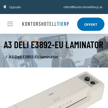
Uppsala
offert@kontorshotelltierp.se
OFFERT
A3 DELI E3892-EU LAMINATOR
A3 Deli E3892-EU laminator