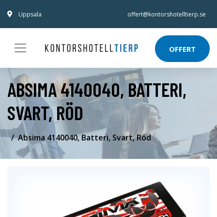
Uppsala
offert@kontorshotelltierp.se
OFFERT
ABSIMA 4140040, BATTERI,
SVART, RÖD
Absima 4140040, Batteri, Svart, Röd