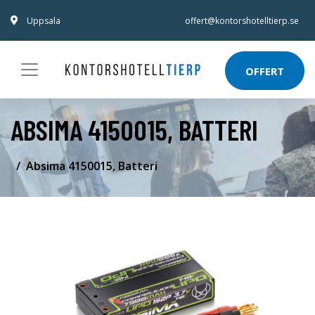
Uppsala
offert@kontorshotelltierp.se
OFFERT
ABSIMA 4150015, BATTERI
Absima 4150015, Batteri