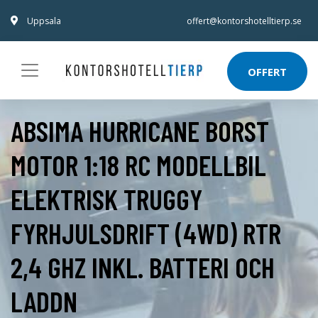
Uppsala
offert@kontorshotelltierp.se
OFFERT
ABSIMA HURRICANE BORST
MOTOR 1:18 RC MODELLBIL
ELEKTRISK TRUGGY
FYRHJULSDRIFT (4WD) RTR
2,4 GHZ INKL. BATTERI OCH
LADDN