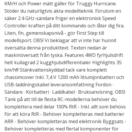
KM/H och Power mätt gäller för Truggy Hurricane.
Stöder du naturligtvis äkta modellteknik. Förutom en
säker 2.4 GHz-sändare friger en elektronisk Speed
Controller kraften på ditt kommando och låter dig fira.
Liten, fin, gemenskapsnivå - gör First Step till
modellsport. OBS! Vi beklagar att vi inte har hunnit
översätta denna produkttext. Texten nedan är
maskinöversatt från tyska. Features 4WD fyrhjulsdrift
helt kullagrad 2 kugghjulsdifferentialer Highlights 35
km/h!!! Stänkvattenskyddad tack vare komplett
chassimcover Inkl. 7,4 V 1200 mAh litiumjonbatteri och
USB-laddningskabel leveransomfattning Fordon ·
Sändare · Körbatteri · Laddkabel · Bruksanvisning. OBS!
Tänk på att till de flesta RC-modellerna behöver du
komplettera med delar 100% RtR - Inkl. allt som behövs
för att köra RtR - Behöver kompletteras med batterier
ARR - Behöver kompletteras med elektronik Byggsats -
Behöver kompletteras med flertal komponenter för