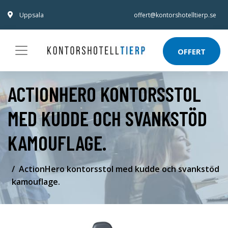
Uppsala
offert@kontorshotelltierp.se
OFFERT
ACTIONHERO KONTORSSTOL
MED KUDDE OCH SVANKSTÖD
KAMOUFLAGE.
ActionHero kontorsstol med kudde och svankstöd
kamouflage.