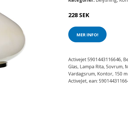
Kategorier:
Belysning
,
Kon
228 SEK
MER INFO!
Activejet 5901443116646, B
Glas, Lampa Rita, Sovrum,
Vardagsrum, Kontor, 150 m
ActiveJet, ean: 59014431166