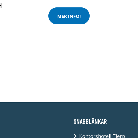
H
MER INFO!
SNABBLÄNKAR
Kontorshotell Tierp