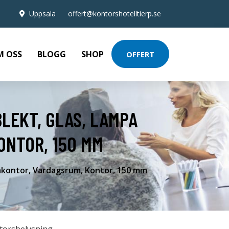
Uppsala
offert@kontorshotelltierp.se
M OSS
BLOGG
SHOP
OFFERT
LEKT, GLAS, LAMPA
ONTOR, 150 MM
makontor, Vardagsrum, Kontor, 150 mm