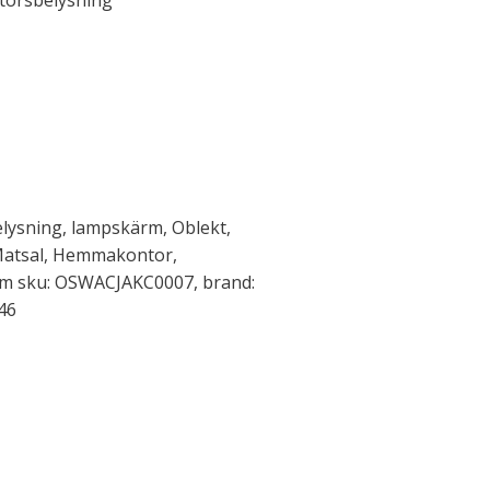
torsbelysning
elysning, lampskärm, Oblekt,
 Matsal, Hemmakontor,
m sku: OSWACJAKC0007, brand:
46