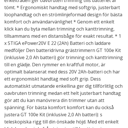
enkeltråden ger oavbruten trimning tills batteriet är
tömt. * Ergonomiskt handtag med softgrip, justerbart
loophandtag och en strömlinjeformad design för bästa
komfort och användarvänlighet * Genom ett enkelt
klick kan du byta mellan trimning och kanttrimning,
tillsammans med en distansbåge för exakt resultat. * 1
x STIGA ePower20V E 22 (2Ah) Batteri och laddare
medföljer Den batteridrivna grästrimmern GT 100e Kit
(inklusive 2,0 Ah batteri) gör trimning och kanttrimning
till en glädje. Den rymmer en kraftfull motor, är
optimalt balanserat med dess 20V 2Ah-batteri och har
ett ergonomiskt handtag med soft grip. Dess
automatiskt utmatande enkellina ger dig tillförlitlig och
oavbruten trimning medan ett helt justerbart handtag
gör att du kan manövrera din trimmer utan att
spänning. För bästa komfort komfort kan du också
justera GT 100e Kit (inklusive 2,0 Ah batteri): s
teleskopiska rigg till din önskade höjd. Med ett enkelt