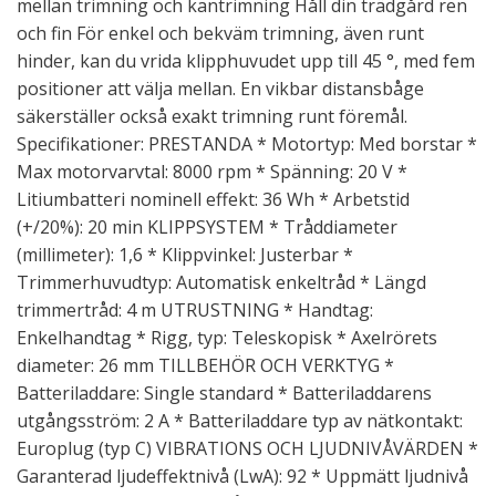
mellan trimning och kantrimning Håll din trädgård ren
och fin För enkel och bekväm trimning, även runt
hinder, kan du vrida klipphuvudet upp till 45 °, med fem
positioner att välja mellan. En vikbar distansbåge
säkerställer också exakt trimning runt föremål.
Specifikationer: PRESTANDA * Motortyp: Med borstar *
Max motorvarvtal: 8000 rpm * Spänning: 20 V *
Litiumbatteri nominell effekt: 36 Wh * Arbetstid
(+/20%): 20 min KLIPPSYSTEM * Tråddiameter
(millimeter): 1,6 * Klippvinkel: Justerbar *
Trimmerhuvudtyp: Automatisk enkeltråd * Längd
trimmertråd: 4 m UTRUSTNING * Handtag:
Enkelhandtag * Rigg, typ: Teleskopisk * Axelrörets
diameter: 26 mm TILLBEHÖR OCH VERKTYG *
Batteriladdare: Single standard * Batteriladdarens
utgångsström: 2 A * Batteriladdare typ av nätkontakt:
Europlug (typ C) VIBRATIONS OCH LJUDNIVÅVÄRDEN *
Garanterad ljudeffektnivå (LwA): 92 * Uppmätt ljudnivå