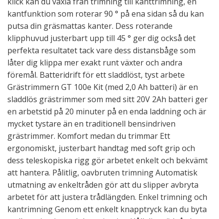
klick kan du växla från trimning till kanttrimning, en
kantfunktion som roterar 90 ° på ena sidan så du kan
putsa din gräsmattas kanter. Dess roterande
klipphuvud justerbart upp till 45 ° ger dig också det
perfekta resultatet tack vare dess distansbåge som
låter dig klippa mer exakt runt växter och andra
föremål. Batteridrift för ett sladdlöst, tyst arbete
Grästrimmern GT 100e Kit (med 2,0 Ah batteri) är en
sladdlös grästrimmer som med sitt 20V 2Ah batteri ger
en arbetstid på 20 minuter på en enda laddning och är
mycket tystare än en traditionell bensindriven
grästrimmer. Komfort medan du trimmar Ett
ergonomiskt, justerbart handtag med soft grip och
dess teleskopiska rigg gör arbetet enkelt och bekvämt
att hantera. Pålitlig, oavbruten trimning Automatisk
utmatning av enkeltråden gör att du slipper avbryta
arbetet för att justera trådlängden. Enkel trimning och
kantrimning Genom ett enkelt knapptryck kan du byta