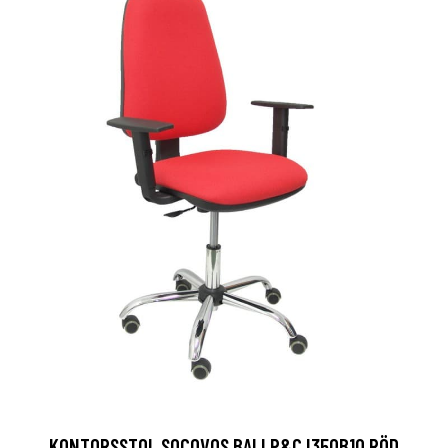
KONTORSSTOL SOCOVOS BALI P&C I350B10 RÖD