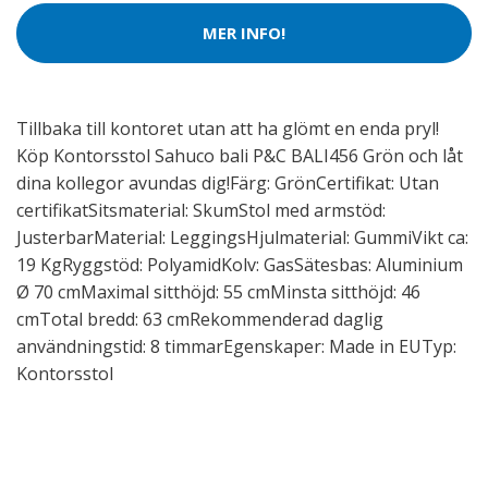
MER INFO!
Tillbaka till kontoret utan att ha glömt en enda pryl!
Köp Kontorsstol Sahuco bali P&C BALI456 Grön och låt
dina kollegor avundas dig!Färg: GrönCertifikat: Utan
certifikatSitsmaterial: SkumStol med armstöd:
JusterbarMaterial: LeggingsHjulmaterial: GummiVikt ca:
19 KgRyggstöd: PolyamidKolv: GasSätesbas: Aluminium
Ø 70 cmMaximal sitthöjd: 55 cmMinsta sitthöjd: 46
cmTotal bredd: 63 cmRekommenderad daglig
användningstid: 8 timmarEgenskaper: Made in EUTyp:
Kontorsstol