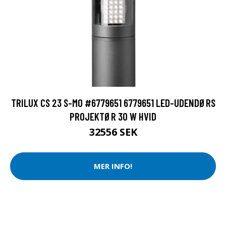
TRILUX CS 23 S-MO #6779651 6779651 LED-UDENDØRS
PROJEKTØR 30 W HVID
32556 SEK
MER INFO!