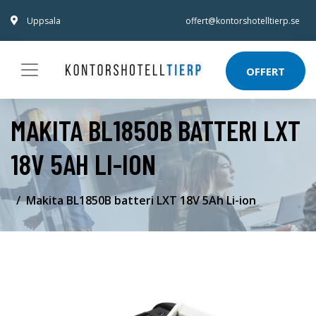
Uppsala
offert@kontorshotelltierp.se
OFFERT
MAKITA BL1850B BATTERI LXT
18V 5AH LI-ION
Makita BL1850B batteri LXT 18V 5Ah Li-ion