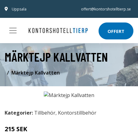
Uppsala
offert@kontorshotelltierp.se
OFFERT
MÄRKTEJP KALLVATTEN
Märktejp Kallvatten
Kategorier:
Tillbehör
,
Kontorstillbehör
215 SEK