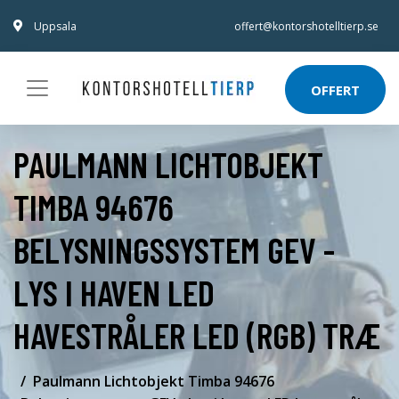
Uppsala
offert@kontorshotelltierp.se
OFFERT
PAULMANN LICHTOBJEKT
TIMBA 94676
BELYSNINGSSYSTEM GEV -
LYS I HAVEN LED
HAVESTRÅLER LED (RGB) TRÆ
Paulmann Lichtobjekt Timba 94676