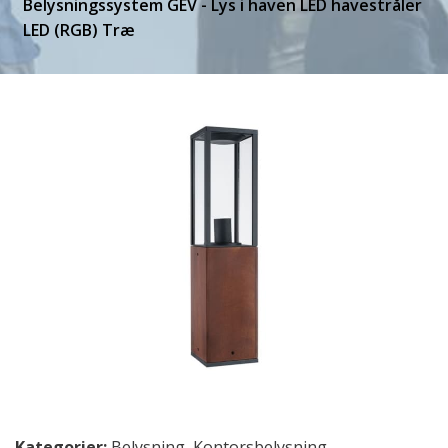
Belysningssystem GEV - Lys i haven LED havestråler
LED (RGB) Træ
Kategorier:
Belysning
,
Kontorsbelysning