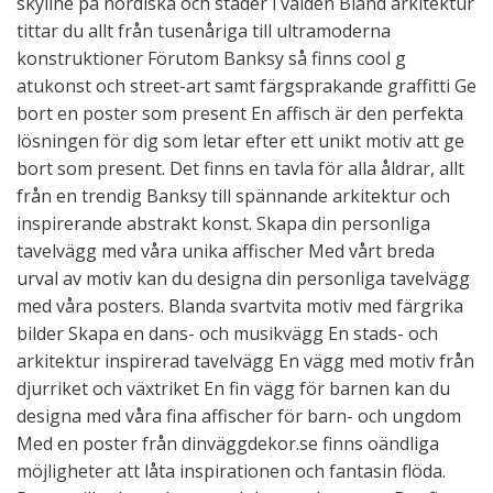
skyline på nordiska och städer i välden Bland arkitektur
tittar du allt från tusenåriga till ultramoderna
konstruktioner Förutom Banksy så finns cool g
atukonst och street-art samt färgsprakande graffitti Ge
bort en poster som present En affisch är den perfekta
lösningen för dig som letar efter ett unikt motiv att ge
bort som present. Det finns en tavla för alla åldrar, allt
från en trendig Banksy till spännande arkitektur och
inspirerande abstrakt konst. Skapa din personliga
tavelvägg med våra unika affischer Med vårt breda
urval av motiv kan du designa din personliga tavelvägg
med våra posters. Blanda svartvita motiv med färgrika
bilder Skapa en dans- och musikvägg En stads- och
arkitektur inspirerad tavelvägg En vägg med motiv från
djurriket och växtriket En fin vägg för barnen kan du
designa med våra fina affischer för barn- och ungdom
Med en poster från dinväggdekor.se finns oändliga
möjligheter att låta inspirationen och fantasin flöda.