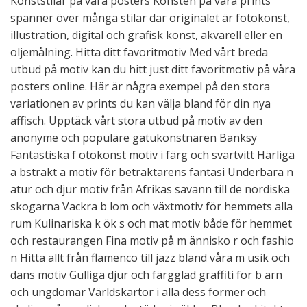
Konststilar på våra posters Konsten på våra prints
spänner över många stilar där originalet är fotokonst,
illustration, digital och grafisk konst, akvarell eller en
oljemålning. Hitta ditt favoritmotiv Med vårt breda
utbud på motiv kan du hitt just ditt favoritmotiv på våra
posters online. Här är några exempel på den stora
variationen av prints du kan välja bland för din nya
affisch. Upptäck vårt stora utbud på motiv av den
anonyme och populäre gatukonstnären Banksy
Fantastiska f otokonst motiv i färg och svartvitt Härliga
a bstrakt a motiv för betraktarens fantasi Underbara n
atur och djur motiv från Afrikas savann till de nordiska
skogarna Vackra b lom och växtmotiv för hemmets alla
rum Kulinariska k ök s och mat motiv både för hemmet
och restaurangen Fina motiv på m ännisko r och fashio
n Hitta allt från flamenco till jazz bland våra m usik och
dans motiv Gulliga djur och färgglad graffiti för b arn
och ungdomar Världskartor i alla dess former och