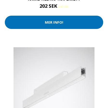
202 SEK
243 SEK
MER INFO!