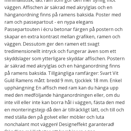
väggen. Affischen är säkrad med akrylglas och en
hänganordning finns på ramens baksida. Poster med
ram och passepartout - en nypa elegans
Passepartouten i écru betonar färgen på postern och
skapar en extra kontrast mellan grafiken, ramen och
väggen. Dessutom ger den ramen ett svagt
tredimensionellt intryck och fungerar även som ett
skyddslager som ytterligare skyddar affischen. Postern
är säkrad med akrylglas och en hänganordning finns
på ramens baksida. Tillgängliga ramfärger: Svart Vit
Guld Ramens mått: bredd 9 mm, tjocklek 18 mm. Enkel
upphängning En affisch med ram kan du hänga upp
med den medföljande hänganordningen eller, om du
inte vill eller inte kan borra hål i väggen, fästa den med
en monteringstejp då den är tillräckligt lätt, och till och
med ställa den på golvet eller möbler och luta
nonchalant mot väggen! Designeffekt garanterad!