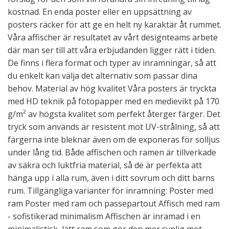
kostnad. En enda poster eller en uppsättning av
posters räcker för att ge en helt ny karaktär åt rummet.
Våra affischer är resultatet av vårt designteams arbete
där man ser till att våra erbjudanden ligger rätt i tiden.
De finns i flera format och typer av inramningar, så att
du enkelt kan välja det alternativ som passar dina
behov. Material av hög kvalitet Våra posters är tryckta
med HD teknik på fotopapper med en medievikt på 170
g/m² av högsta kvalitet som perfekt återger färger. Det
tryck som används är resistent mot UV-strålning, så att
färgerna inte bleknar även om de exponeras för solljus
under lång tid. Både affischen och ramen är tillverkade
av säkra och luktfria material, så de är perfekta att
hänga upp i alla rum, även i ditt sovrum och ditt barns
rum. Tillgängliga varianter för inramning: Poster med
ram Poster med ram och passepartout Affisch med ram
- sofistikerad minimalism Affischen är inramad i en
minimalistisk, lätt ram som gör den mer synlig mot