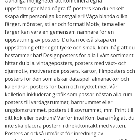
Oändliga möjligheter att kombinera egna
uppsättningar Med några få posters kan du enkelt
skapa ditt personliga konstgalleri! Våga blanda olika
färger, mönster, stilar och format! Motiv, tema eller
färger kan vara en gemensam nämnare för en
uppsättning av posters. Du kan också skapa en
uppsättning efter eget tycke och smak, kom ihåg att du
bestämmer här! Designposters för alla I vårt sortiment
hittar du bl.a. vintageposters, posters med växt- och
djurmotiv, motiverande posters, kartor, filmposters och
posters för den som älskar dataspel, almanackor och
kalendrar, posters för barn och mycket mer. Vår
kolletion inkluderar grafik som passar nästan alla rum -
posters till vardagsrummet, barnrummet eller
ungdomsrummet, posters till sovrummet, mm. Print till
ditt kök eller badrum? Varför inte! Kom bara ihåg att du
inte ska placera postern i direktkontakt med vatten.
Posters är också utmärkt för inredning av