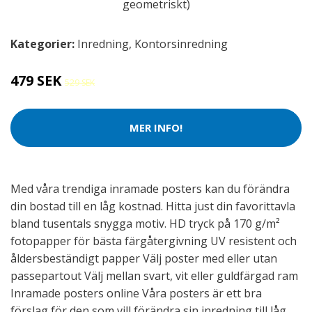
Kategorier:
Inredning
,
Kontorsinredning
479 SEK
529 SEK
MER INFO!
Med våra trendiga inramade posters kan du förändra
din bostad till en låg kostnad. Hitta just din favorittavla
bland tusentals snygga motiv. HD tryck på 170 g/m²
fotopapper för bästa färgåtergivning UV resistent och
åldersbeständigt papper Välj poster med eller utan
passepartout Välj mellan svart, vit eller guldfärgad ram
Inramade posters online Våra posters är ett bra
förslag för den som vill förändra sin inredning till låg