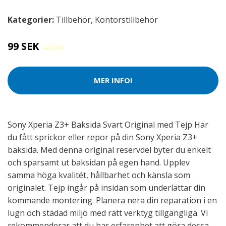
Kategorier:
Tillbehör
,
Kontorstillbehör
99 SEK
149 SEK
MER INFO!
Sony Xperia Z3+ Baksida Svart Original med Tejp Har
du fått sprickor eller repor på din Sony Xperia Z3+
baksida. Med denna original reservdel byter du enkelt
och sparsamt ut baksidan på egen hand. Upplev
samma höga kvalitét, hållbarhet och känsla som
originalet. Tejp ingår på insidan som underlättar din
kommande montering. Planera nera din reparation i en
lugn och städad miljö med rätt verktyg tillgängliga. Vi
rekommenderar att du har erfarenhet att göra dessa