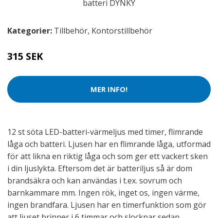
Kategorier:
Tillbehör
,
Kontorstillbehör
315 SEK
MER INFO!
12 st söta LED-batteri-värmeljus med timer, flimrande
låga och batteri. Ljusen har en flimrande låga, utformad
för att likna en riktig låga och som ger ett vackert sken
i din ljuslykta. Eftersom det är batteriljus så är dom
brandsäkra och kan användas i t.ex. sovrum och
barnkammare mm. Ingen rök, inget os, ingen värme,
ingen brandfara. Ljusen har en timerfunktion som gör
att ljuset brinner i 6 timmar och slocknar sedan