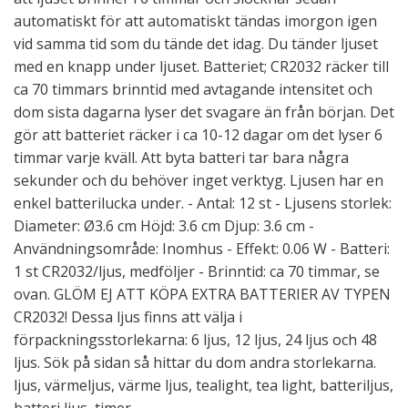
automatiskt för att automatiskt tändas imorgon igen
vid samma tid som du tände det idag. Du tänder ljuset
med en knapp under ljuset. Batteriet; CR2032 räcker till
ca 70 timmars brinntid med avtagande intensitet och
dom sista dagarna lyser det svagare än från början. Det
gör att batteriet räcker i ca 10-12 dagar om det lyser 6
timmar varje kväll. Att byta batteri tar bara några
sekunder och du behöver inget verktyg. Ljusen har en
enkel batterilucka under. - Antal: 12 st - Ljusens storlek:
Diameter: Ø3.6 cm Höjd: 3.6 cm Djup: 3.6 cm -
Användningsområde: Inomhus - Effekt: 0.06 W - Batteri:
1 st CR2032/ljus, medföljer - Brinntid: ca 70 timmar, se
ovan. GLÖM EJ ATT KÖPA EXTRA BATTERIER AV TYPEN
CR2032! Dessa ljus finns att välja i
förpackningsstorlekarna: 6 ljus, 12 ljus, 24 ljus och 48
ljus. Sök på sidan så hittar du dom andra storlekarna.
ljus, värmeljus, värme ljus, tealight, tea light, batteriljus,
batteri ljus, timer