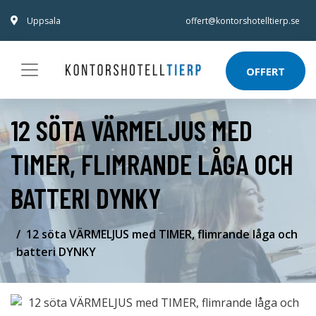
Uppsala
offert@kontorshotelltierp.se
OFFERT
12 SÖTA VÄRMELJUS MED
TIMER, FLIMRANDE LÅGA OCH
BATTERI DYNKY
12 söta VÄRMELJUS med TIMER, flimrande låga och
batteri DYNKY