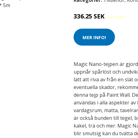
Kategorier:
Tillbehör
,
Kont
336.25 SEK
411.25 SEK
MER INFO!
Magic Nano-tejpen är gjord 
uppnår spårlöst och undvik
lätt att riva av från en slät 
eventuella skador, rekomme
denna tejp på Paint Wall. 
användas i alla aspekter av 
vardagsrum, matta, tavelram,
är också bunden till tegel, b
kakel, trä och mer. Magic N
blir smutsig kan du tvätta 