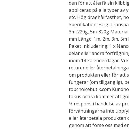
den för att återfå sin klib
appliceras på alla typer av y
etc. Hög draghållfasthet, hö
Specifikation: Färg: Transp
3m-220g, 5m-320g Material:
mm Längd: 1m, 2m, 3m, 5m F
Paket Inkludering: 1 x Nano
delar eller andra förfrågni
inom 14 kalenderdagar. Vi 
returer eller återbetalninga
om produkten eller för att 
fungerar (om tillgänglig), 
topchoicebutik.com Kundnöj
fokus och vi kommer att gör
% respons i händelse av pro
förväntningarna inte uppfyl
eller återbetala produkten om 
genom att förse oss med e