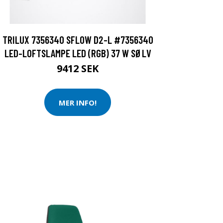
TRILUX 7356340 SFLOW D2-L #7356340
LED-LOFTSLAMPE LED (RGB) 37 W SØLV
9412 SEK
MER INFO!