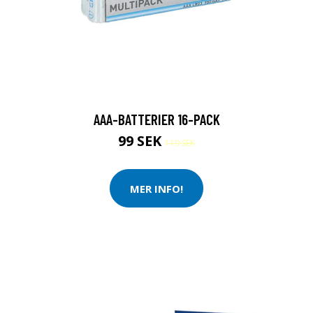
AAA-BATTERIER 16-PACK
99 SEK
119 SEK
MER INFO!