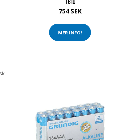
T61U
754 SEK
MER INFO!