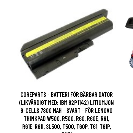
COREPARTS - BATTERI FÖR BÄRBAR DATOR
(LIKVÄRDIGT MED: IBM 92P1142) LITIUMJON
9-CELLS 7800 MAH - SVART - FÖR LENOVO
THINKPAD W500, R500, R60, R60E, R61,
R61E, R61I, SL500, T500, T60P, T61, T61P,