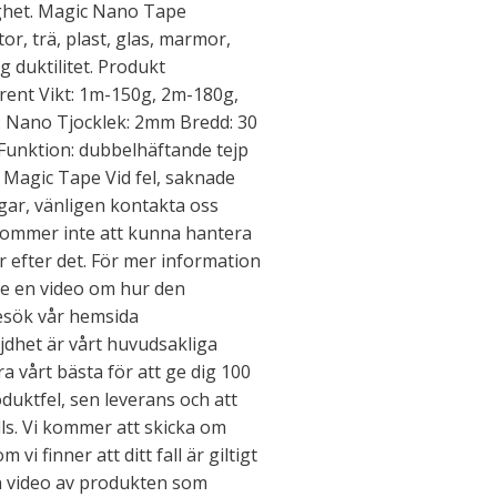
bighet. Magic Nano Tape
tor, trä, plast, glas, marmor,
g duktilitet. Produkt
arent Vikt: 1m-150g, 2m-180g,
 Nano Tjocklek: 2mm Bredd: 30
unktion: dubbelhäftande tejp
 Magic Tape Vid fel, saknade
ngar, vänligen kontakta oss
kommer inte att kunna hantera
r efter det. För mer information
se en video om hur den
besök vår hemsida
dhet är vårt huvudsakliga
a vårt bästa för att ge dig 100
duktfel, sen leverans och att
ls. Vi kommer att skicka om
vi finner att ditt fall är giltigt
n video av produkten som