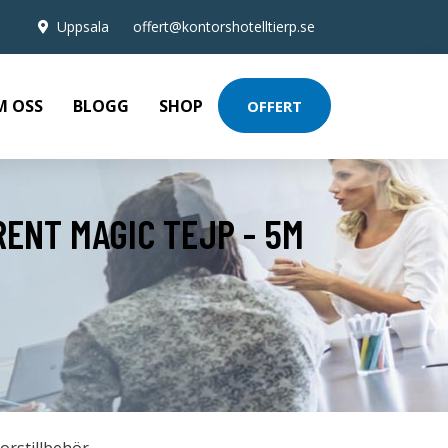
Uppsala
offert@kontorshotelltierp.se
M OSS
BLOGG
SHOP
OFFERT
ENT MAGIC TEJP - 5M