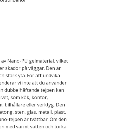
orstillbehör
av Nano-PU gelmaterial, vilket
er skador på väggar. Den är
och stark yta. För att undvika
nderar vi inte att du använder
Den dubbelhäftande tejpen kan
livet, som kök, kontor,
 bilhållare eller verktyg. Den
etong, sten, glas, metall, plast,
ano-tejpen är tvättbar. Om den
den med varmt vatten och torka