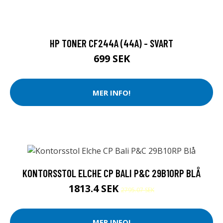
HP TONER CF244A (44A) - SVART
699 SEK
MER INFO!
KONTORSSTOL ELCHE CP BALI P&C 29B10RP BLÅ
1813.4 SEK
2795.07 SEK
MER INFO!