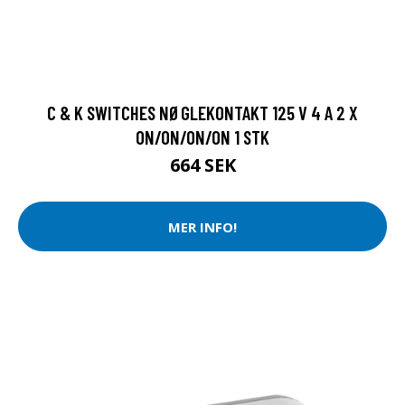
C & K SWITCHES NØGLEKONTAKT 125 V 4 A 2 X
ON/ON/ON/ON 1 STK
664 SEK
MER INFO!