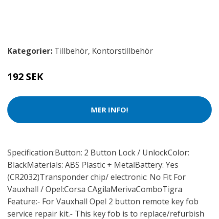
Kategorier:
Tillbehör
,
Kontorstillbehör
192 SEK
MER INFO!
Specification:Button: 2 Button Lock / UnlockColor:
BlackMaterials: ABS Plastic + MetalBattery: Yes
(CR2032)Transponder chip/ electronic: No Fit For
Vauxhall / Opel:Corsa CAgilaMerivaComboTigra
Feature:- For Vauxhall Opel 2 button remote key fob
service repair kit.- This key fob is to replace/refurbish