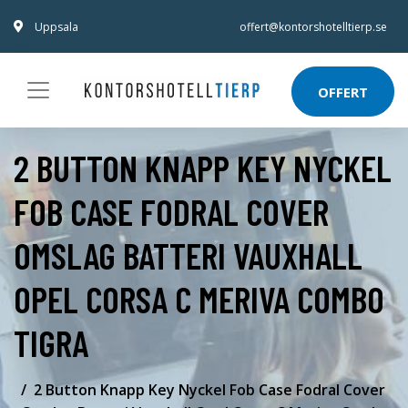
Uppsala
offert@kontorshotelltierp.se
OFFERT
2 BUTTON KNAPP KEY NYCKEL
FOB CASE FODRAL COVER
OMSLAG BATTERI VAUXHALL
OPEL CORSA C MERIVA COMBO
TIGRA
2 Button Knapp Key Nyckel Fob Case Fodral Cover