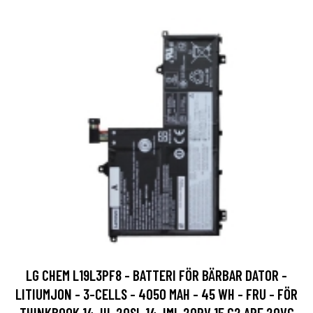
LG CHEM L19L3PF8 - BATTERI FÖR BÄRBAR DATOR -
LITIUMJON - 3-CELLS - 4050 MAH - 45 WH - FRU - FÖR
THINKBOOK 14-IIL 20SL 14-IML 20RV 15 G2 ARE 20VG