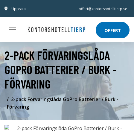
Uppsala
offert@kontorshotelltierp.se
OFFERT
2-PACK FÖRVARINGSLÅDA
GOPRO BATTERIER / BURK -
FÖRVARING
2-pack Förvaringslåda GoPro Batterier / Burk -
Förvaring