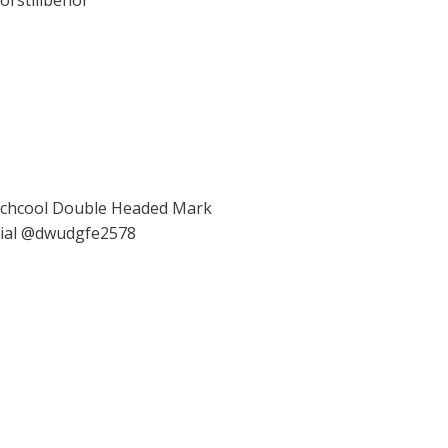
orstillbehör
uchcool Double Headed Mark
rial @dwudgfe2578