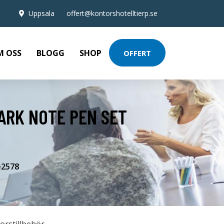
Uppsala
offert@kontorshotelltierp.se
M OSS
BLOGG
SHOP
OFFERT
ARK NOTE PEN SET
e2578