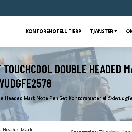
KONTORSHOTELL TIERP
TJÄNSTER
O
T TOUCHCOOL DOUBLE HEADED M
WUDGFE2578
ble Headed Mark Note Pen Set Kontorsmaterial @dwudgf