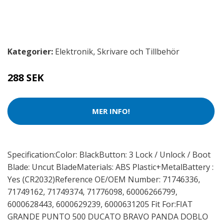
Kategorier:
Elektronik
,
Skrivare och Tillbehör
288 SEK
MER INFO!
Specification:Color: BlackButton: 3 Lock / Unlock / Boot
Blade: Uncut BladeMaterials: ABS Plastic+MetalBattery :
Yes (CR2032)Reference OE/OEM Number: 71746336,
71749162, 71749374, 71776098, 60006266799,
6000628443, 6000629239, 6000631205 Fit For:FIAT
GRANDE PUNTO 500 DUCATO BRAVO PANDA DOBLO