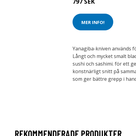
797 SEK
MER INFO!
Yanagiba-kniven används för 
Långt och mycket smalt blad 
sushi och sashimi. för ett 
konstnärligt snitt på samma
som ger bättre grepp i hand
REKOMMENDERADE PRODUKTER