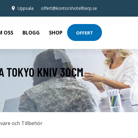
Uppsala
offert@kontorshotelltierp.se
M OSS
BLOGG
SHOP
OFFERT
BA TOKYO KNIV 30CM
ivare och Tillbehör