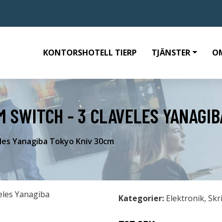
KONTORSHOTELL TIERP
TJÄNSTER
O
M SWITCH - 3 CLAVELES YANAGI
eles Yanagiba Tokyo Kniv 30cm
Kategorier:
Elektronik
,
Skr