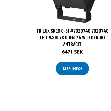
TRILUX SKEO Q-S1 #7020740 7020740
LED-VÆGLYS UDEN 7.5 W LED (RGB)
ANTRACIT
6471 SEK
MER INFO!