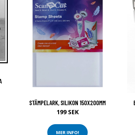
A
STÄMPELARK, SILIKON 150X200MM
199 SEK
MER INFO!