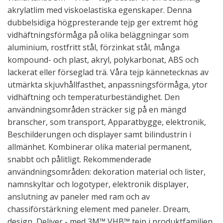
akrylatlim med viskoelastiska egenskaper. Denna
dubbelsidiga högpresterande tejp ger extremt hög
vidhäftningsförmåga på olika beläggningar som
aluminium, rostfritt stål, förzinkat stål, många
kompound- och plast, akryl, polykarbonat, ABS och
lackerat eller förseglad trä. Våra tejp kännetecknas av
utmärkta skjuvhållfasthet, anpassningsförmåga, ytor
vidhäftning och temperaturbeständighet. Den
användningsområden sträcker sig på en mängd
branscher, som transport, Apparatbygge, elektronik,
Beschilderungen och displayer samt bilindustrin i
allmänhet. Kombinerar olika material permanent,
snabbt och pålitligt. Rekommenderade
användningsområden: dekoration material och lister,
namnskyltar och logotyper, elektronik displayer,
anslutning av paneler med ram och av
chassiförstärkning element med paneler. Dream,
design, Deliver - med 3M™ VHB™ tejp i produktfamiljen