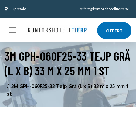
Uppsala
offert@kontorshotelltierp.se
OFFERT
3M GPH-060F25-33 TEJP GRÅ
(L X B) 33 M X 25 MM 1 ST
3M GPH-060F25-33 Tejp Grå (L x B) 33 m x 25 mm 1
st