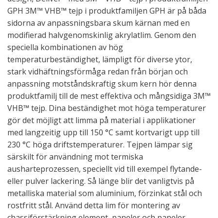
GPH 3M™ VHB™ tejp i produktfamiljen GPH är på båda
sidorna av anpassningsbara skum kärnan med en
modifierad halvgenomskinlig akrylatlim. Genom den
speciella kombinationen av hög
temperaturbeständighet, lämpligt för diverse ytor,
stark vidhäftningsförmåga redan från början och
anpassning motståndskraftig skum kern hör denna
produktfamilj till de mest effektiva och mångsidiga 3M™
VHB™ tejp. Dina beständighet mot höga temperaturer
gör det möjligt att limma på material i applikationer
med langzeitig upp till 150 °C samt kortvarigt upp till
230 °C höga driftstemperaturer. Tejpen lämpar sig
särskilt för användning mot termiska
ausharteprozessen, speciellt vid till exempel flytande-
eller pulver lackering. Så länge blir det vanligtvis på
metalliska material som aluminium, förzinkat stål och
rostfritt stål. Använd detta lim för montering av
chassiförstärkning element, paneler och paneler -