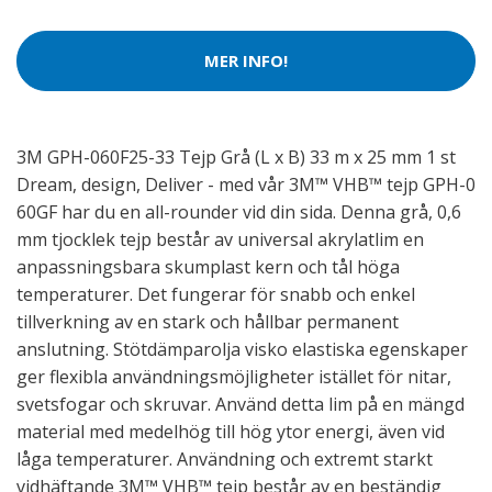
MER INFO!
3M GPH-060F25-33 Tejp Grå (L x B) 33 m x 25 mm 1 st
Dream, design, Deliver - med vår 3M™ VHB™ tejp GPH-0
60GF har du en all-rounder vid din sida. Denna grå, 0,6
mm tjocklek tejp består av universal akrylatlim en
anpassningsbara skumplast kern och tål höga
temperaturer. Det fungerar för snabb och enkel
tillverkning av en stark och hållbar permanent
anslutning. Stötdämparolja visko elastiska egenskaper
ger flexibla användningsmöjligheter istället för nitar,
svetsfogar och skruvar. Använd detta lim på en mängd
material med medelhög till hög ytor energi, även vid
låga temperaturer. Användning och extremt starkt
vidhäftande 3M™ VHB™ tejp består av en beständig