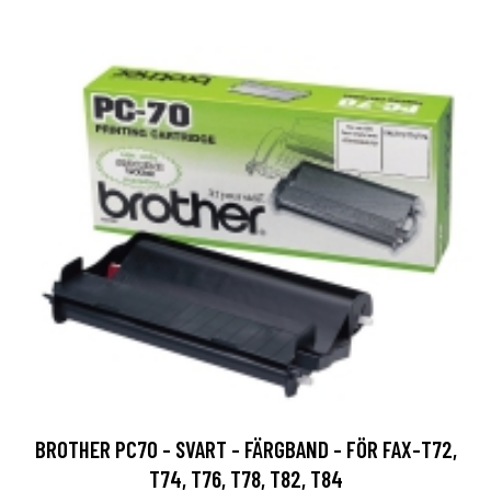
BROTHER PC70 - SVART - FÄRGBAND - FÖR FAX-T72,
T74, T76, T78, T82, T84