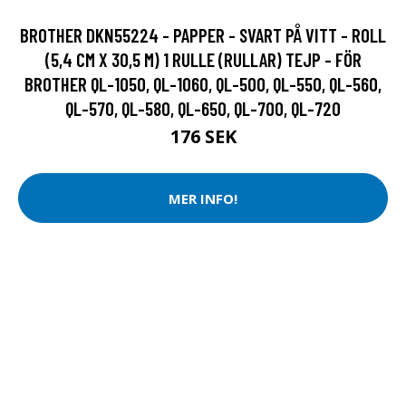
BROTHER DKN55224 - PAPPER - SVART PÅ VITT - ROLL
(5,4 CM X 30,5 M) 1 RULLE (RULLAR) TEJP - FÖR
BROTHER QL-1050, QL-1060, QL-500, QL-550, QL-560,
QL-570, QL-580, QL-650, QL-700, QL-720
176 SEK
MER INFO!