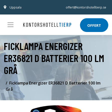
Uppsala
offert@kontorshotelltierp.se
OFFERT
FICKLAMPA ENERGIZER
ER36821 D BATTERIER 100 LM
GRÅ
Ficklampa Energizer ER36821 D Batterier 100 lm
Grå